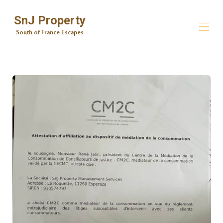
SnJ Property
South of France Escapes
Accueil
Toutes les propriétés
▾
Contactez-nous
Services de chef à domicile
Paniers de bienvenue
Informations sur la région
Esprit et corps
Massage, beauté et ongles
Carte Blanche Excursions
Centre de la Mediation