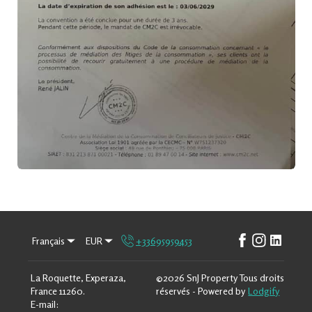
Français
EUR
+33695959453
La Roquette, Experaza,
©
2026
SnJ Property
Tous droits
France 11260
.
réservés
- Powered by
Lodgify
E-mail
: